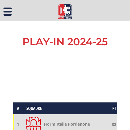
PLAY-IN 2024-25
#
SQUADRE
PT
G
Horm Italia Pordenone
1
32
22