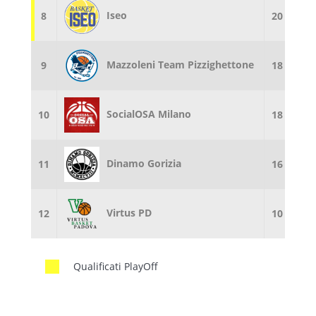
Iseo
8
20
22
Mazzoleni Team Pizzighettone
9
18
22
SocialOSA Milano
10
18
22
Dinamo Gorizia
11
16
22
Virtus PD
12
10
22
Qualificati PlayOff