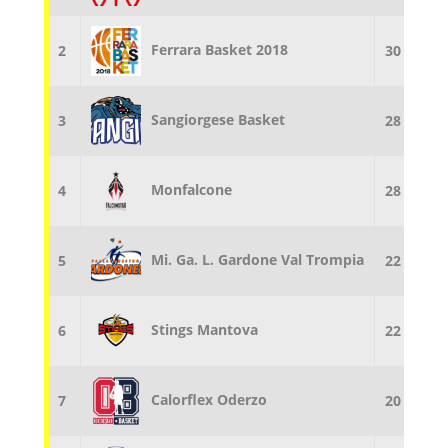
Ferrara Basket 2018
2
30
22
Sangiorgese Basket
3
28
22
Monfalcone
4
28
22
Mi. Ga. L. Gardone Val Trompia
5
22
22
Stings Mantova
6
22
22
Calorflex Oderzo
7
20
22