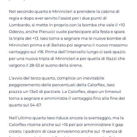
Nel secondo quarto è Minincleri a prendere la cabina di
regia e dopo aver servito l’assist per i due punti di
Lombardo, si mette in proprio con la bomba che vale il +10
Oderzo, anche Pierucci vuole partecipare alla festa e spara
la tripla del +13. Iseo torna a segnare ma le nuove bombe di
Minincleri prima e di Bellato poi segnano il nuovo massimo
vantaggio sul +18. Prima dell’intervallo lungo ci sarà spazio
per una nuova tripla di Minincleri e per quella di Razzi che
valgono il 28-53 al suono della sirena.
L’avvio del terzo quarto, complice un inevitabile
peggioramento delle percentuali della Calorflex, Iseo
piazza un 13a0 di parziale. La Calorflex, dopo un timeout
torna a segnare e amministra il vantaggio fino alla fine del
quarto sul 54-67.
Nell’ultimo quarto Iseo riduce ancora lo svantaggio, ma la
Calorflex ritorna anche sul +16 per poi amministrare il gap
creato. I padroni di casa arriveranno anche sul -9 senza di