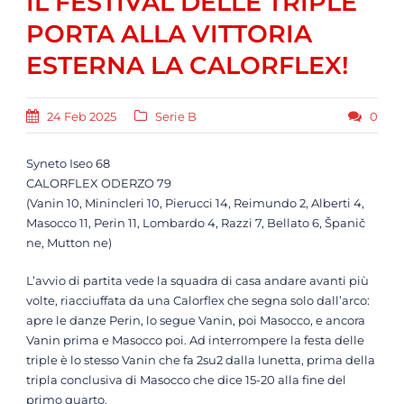
IL FESTIVAL DELLE TRIPLE
PORTA ALLA VITTORIA
ESTERNA LA CALORFLEX!
24 Feb 2025
Serie B
0
Syneto Iseo 68
CALORFLEX ODERZO 79
(Vanin 10, Minincleri 10, Pierucci 14, Reimundo 2, Alberti 4,
Masocco 11, Perin 11, Lombardo 4, Razzi 7, Bellato 6, Španič
ne, Mutton ne)
L’avvio di partita vede la squadra di casa andare avanti più
volte, riacciuffata da una Calorflex che segna solo dall’arco:
apre le danze Perin, lo segue Vanin, poi Masocco, e ancora
Vanin prima e Masocco poi. Ad interrompere la festa delle
triple è lo stesso Vanin che fa 2su2 dalla lunetta, prima della
tripla conclusiva di Masocco che dice 15-20 alla fine del
primo quarto.