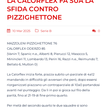
LA CALORFLEX FA SUA LA
SFIDA CONTRO
PIZZIGHETTONE
10 Mar 2025
Serie B
0
MAZZOLENI PIZZIGHETTONE 76
CALORFLEX ODERZO 85
(Vanin 7, Spanic n.e., Alberti 8, Pierucci 12, Masocco 5,
Minincleri 11, Lombardo 13, Perin 16, Razzi n.e., Reimundo 7,
Bellato 6, Mutton 0)
La Calorflex inizia forte, piazza subito un parziale di 4a12
mandando in difficoltà gli avversari che peró, dopo essersi
riorganizzati piazzano un controparziale di 10a0 portandosi
avanti nel punteggio. Da lì in poi si gioca sul filo della
parità, fino al 21-19 di fine primo quarto.
Per metà del secondo quarto le due squadre si sono