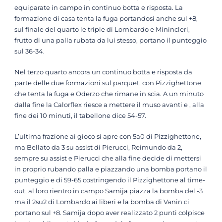
equiparate in campo in continuo botta e risposta. La
formazione di casa tenta la fuga portandosi anche sul +8,
sul finale del quarto le triple di Lombardo e Minincleri,
frutto di una palla rubata da lui stesso, portano il punteggio
sul 36-34.
Nel terzo quarto ancora un continuo botta e risposta da
parte delle due formazioni sul parquet, con Pizzighettone
che tenta la fuga e Oderzo che rimane in scia. A un minuto
dalla fine la Calorflex riesce a mettere il muso avanti e , alla
fine dei 10 minuti, il tabellone dice 54-57.
L’ultima frazione ai gioco si apre con 5a0 di Pizzighettone,
ma Bellato da 3 su assist di Pierucci, Reimundo da 2,
sempre su assist e Pierucci che alla fine decide di mettersi
in proprio rubando palla e piazzando una bomba portano il
punteggio e di 59-65 costringendo il Pizzighettone al time-
out, al loro rientro in campo Samija piazza la bomba del -3
ma il 2su2 di Lombardo ai liberi e la bomba di Vanin ci
portano sul +8. Samija dopo aver realizzato 2 punti colpisce