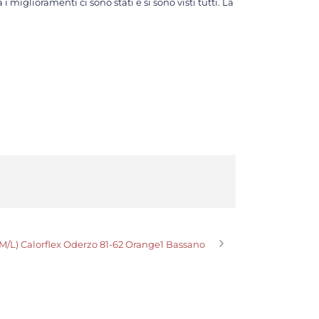
glioramenti ci sono stati e si sono visti tutti. La
M/L) Calorflex Oderzo 81-62 Orange1 Bassano