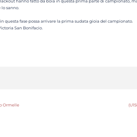
ckout hanno fatto da boia in questa prima parte di campionato, ma i mi
e lo sanno.
e in questa fase possa arrivare la prima sudata gioia del campionato.
Victoria San Bonifacio.
ro Ormelle
(U15