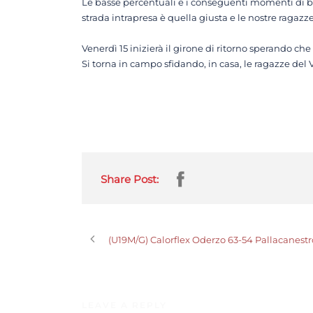
Le basse percentuali e i conseguenti momenti di bla
strada intrapresa è quella giusta e le nostre ragazz
Venerdì 15 inizierà il girone di ritorno sperando ch
Si torna in campo sfidando, in casa, le ragazze del 
Share Post:
(U19M/G) Calorflex Oderzo 63-54 Pallacanest
LEAVE A REPLY