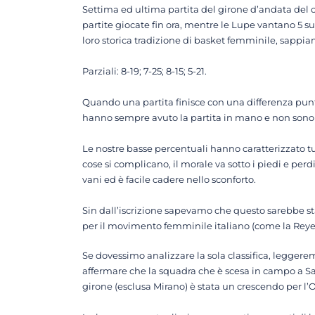
Settima ed ultima partita del girone d’andata del c
partite giocate fin ora, mentre le Lupe vantano 5 su
loro storica tradizione di basket femminile, sappiam
Parziali: 8-19; 7-25; 8-15; 5-21.
Quando una partita finisce con una differenza punti
hanno sempre avuto la partita in mano e non sono m
Le nostre basse percentuali hanno caratterizzato tutt
cose si complicano, il morale va sotto i piedi e pe
vani ed è facile cadere nello sconforto.
Sin dall’iscrizione sapevamo che questo sarebbe sta
per il movimento femminile italiano (come la Reyer 
Se dovessimo analizzare la sola classifica, legger
affermare che la squadra che è scesa in campo a Sa
girone (esclusa Mirano) è stata un crescendo per l’