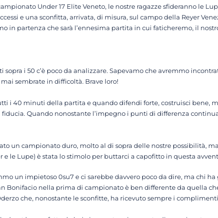
ampionato Under 17 Elite Veneto, le nostre ragazze sfideranno le Lupe
ccessi e una sconfitta, arrivata, di misura, sul campo della Reyer Ven
o in partenza che sarà l’ennesima partita in cui faticheremo, il nostro
 sopra i 50 c’è poco da analizzare. Sapevamo che avremmo incontrato d
ai sembrate in difficoltà. Brave loro!
i i 40 minuti della partita e quando difendi forte, costruisci bene, ma 
rdi fiducia. Quando nonostante l’impegno i punti di differenza continu
to un campionato duro, molto al di sopra delle nostre possibilità, ma 
e le Lupe) è stata lo stimolo per buttarci a capofitto in questa avvent
emmo un impietoso 0su7 e ci sarebbe davvero poco da dire, ma chi ha 
n Bonifacio nella prima di campionato è ben differente da quella che 
Oderzo che, nonostante le sconfitte, ha ricevuto sempre i complimenti