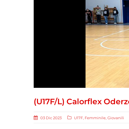
(U17F/L) Calorflex Oder
03 Dic 2023
U17F
,
Femminile
,
Giovanili