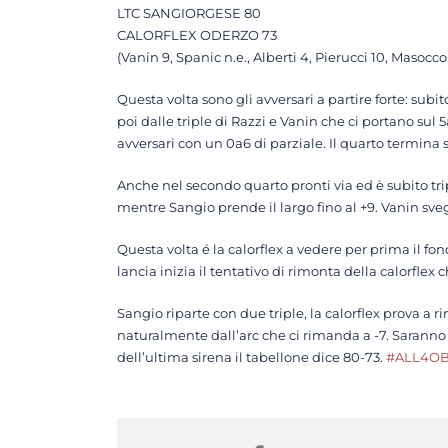
LTC SANGIORGESE 80
CALORFLEX ODERZO 73
(Vanin 9, Spanic n.e., Alberti 4, Pierucci 10, Masocc
Questa volta sono gli avversari a partire forte: subit
poi dalle triple di Razzi e Vanin che ci portano sul 
avversari con un 0a6 di parziale. Il quarto termina s
Anche nel secondo quarto pronti via ed è subito trip
mentre Sangio prende il largo fino al +9. Vanin svegl
Questa volta é la calorflex a vedere per prima il fon
lancia inizia il tentativo di rimonta della calorflex 
Sangio riparte con due triple, la calorflex prova a 
naturalmente dall’arc che ci rimanda a -7. Saranno 
dell’ultima sirena il tabellone dice 80-73.
#ALL4O