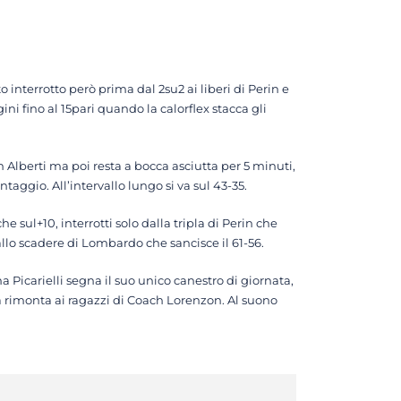
o interrotto però prima dal 2su2 ai liberi di Perin e
ni fino al 15pari quando la calorflex stacca gli
n Alberti ma poi resta a bocca asciutta per 5 minuti,
taggio. All’intervallo lungo si va sul 43-35.
e sul+10, interrotti solo dalla tripla di Perin che
a allo scadere di Lombardo che sancisce il 61-56.
a Picarielli segna il suo unico canestro di giornata,
la rimonta ai ragazzi di Coach Lorenzon. Al suono