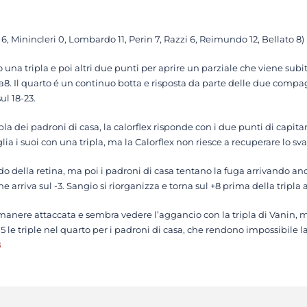
o 6, Minincleri 0, Lombardo 11, Perin 7, Razzi 6, Reimundo 12, Bellato 8)
o una tripla e poi altri due punti per aprire un parziale che viene subit
5a8. Il quarto é un continuo botta e risposta da parte delle due compagi
ul 18-23.
la dei padroni di casa, la calorflex risponde con i due punti di capita
ia i suoi con una tripla, ma la Calorflex non riesce a recuperare lo svan
do della retina, ma poi i padroni di casa tentano la fuga arrivando anch
che arriva sul -3. Sangio si riorganizza e torna sul +8 prima della tripl
rimanere attaccata e sembra vedere l’aggancio con la tripla di Vanin, m
5 le triple nel quarto per i padroni di casa, che rendono impossibile 
B