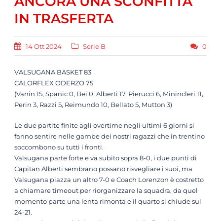
ANCORA UNA SCONFITTA
IN TRASFERTA
14 Ott 2024
Serie B
0
VALSUGANA BASKET 83
CALORFLEX ODERZO 75
(Vanin 15, Spanic 0, Bei 0, Alberti 17, Pierucci 6, Minincleri 11,
Perin 3, Razzi 5, Reimundo 10, Bellato 5, Mutton 3)
Le due partite finite agli overtime negli ultimi 6 giorni si
fanno sentire nelle gambe dei nostri ragazzi che in trentino
soccombono su tutti i fronti.
Valsugana parte forte e va subito sopra 8-0, i due punti di
Capitan Alberti sembrano possano risvegliare i suoi, ma
Valsugana piazza un altro 7-0 e Coach Lorenzon è costretto
a chiamare timeout per riorganizzare la squadra, da quel
momento parte una lenta rimonta e il quarto si chiude sul
24-21.