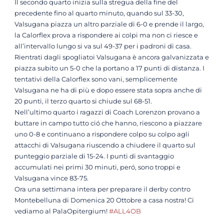
Il secondo quarto inizia sulla stregua della fine del
precedente fino al quarto minuto, quando sul 33-30,
Valsugana piazza un altro parziale di 6-0 e prende il largo,
la Calorflex prova a rispondere ai colpi ma non ci riesce e
all’intervallo lungo si va sul 49-37 per i padroni di casa.
Rientrati dagli spogliatoi Valsugana è ancora galvanizzata e
piazza subito un 5-0 che la portano a 17 punti di distanza. I
tentativi della Calorflex sono vani, semplicemente
Valsugana ne ha di più e dopo essere stata sopra anche di
20 punti, il terzo quarto si chiude sul 68-51.
Nell’ultimo quarto i ragazzi di Coach Lorenzon provano a
buttare in campo tutto ció che hanno, riescono a piazzare
uno 0-8 e continuano a rispondere colpo su colpo agli
attacchi di Valsugana riuscendo a chiudere il quarto sul
punteggio parziale di 15-24. I punti di svantaggio
accumulati nei primi 30 minuti, peró, sono troppi e
Valsugana vince 83-75.
Ora una settimana intera per preparare il derby contro
Montebelluna di Domenica 20 Ottobre a casa nostra! Ci
vediamo al PalaOpitergium!
#ALL4OB