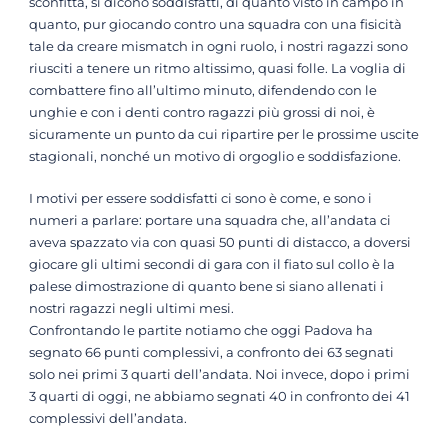
sconfitta, si dicono soddisfatti, di quanto visto in campo in
quanto, pur giocando contro una squadra con una fisicità
tale da creare mismatch in ogni ruolo, i nostri ragazzi sono
riusciti a tenere un ritmo altissimo, quasi folle. La voglia di
combattere fino all’ultimo minuto, difendendo con le
unghie e con i denti contro ragazzi più grossi di noi, è
sicuramente un punto da cui ripartire per le prossime uscite
stagionali, nonché un motivo di orgoglio e soddisfazione.
I motivi per essere soddisfatti ci sono è come, e sono i
numeri a parlare: portare una squadra che, all’andata ci
aveva spazzato via con quasi 50 punti di distacco, a doversi
giocare gli ultimi secondi di gara con il fiato sul collo è la
palese dimostrazione di quanto bene si siano allenati i
nostri ragazzi negli ultimi mesi.
Confrontando le partite notiamo che oggi Padova ha
segnato 66 punti complessivi, a confronto dei 63 segnati
solo nei primi 3 quarti dell’andata. Noi invece, dopo i primi
3 quarti di oggi, ne abbiamo segnati 40 in confronto dei 41
complessivi dell’andata.