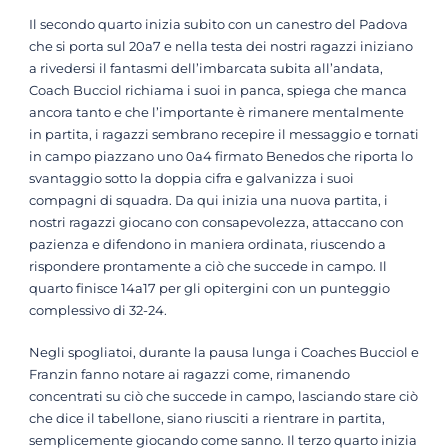
Il secondo quarto inizia subito con un canestro del Padova
che si porta sul 20a7 e nella testa dei nostri ragazzi iniziano
a rivedersi il fantasmi dell’imbarcata subita all’andata,
Coach Bucciol richiama i suoi in panca, spiega che manca
ancora tanto e che l’importante è rimanere mentalmente
in partita, i ragazzi sembrano recepire il messaggio e tornati
in campo piazzano uno 0a4 firmato Benedos che riporta lo
svantaggio sotto la doppia cifra e galvanizza i suoi
compagni di squadra. Da qui inizia una nuova partita, i
nostri ragazzi giocano con consapevolezza, attaccano con
pazienza e difendono in maniera ordinata, riuscendo a
rispondere prontamente a ciò che succede in campo. Il
quarto finisce 14a17 per gli opitergini con un punteggio
complessivo di 32-24.
Negli spogliatoi, durante la pausa lunga i Coaches Bucciol e
Franzin fanno notare ai ragazzi come, rimanendo
concentrati su ciò che succede in campo, lasciando stare ciò
che dice il tabellone, siano riusciti a rientrare in partita,
semplicemente giocando come sanno. Il terzo quarto inizia