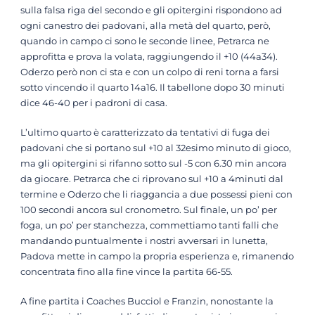
sulla falsa riga del secondo e gli opitergini rispondono ad
ogni canestro dei padovani, alla metà del quarto, però,
quando in campo ci sono le seconde linee, Petrarca ne
approfitta e prova la volata, raggiungendo il +10 (44a34).
Oderzo però non ci sta e con un colpo di reni torna a farsi
sotto vincendo il quarto 14a16. Il tabellone dopo 30 minuti
dice 46-40 per i padroni di casa.
L’ultimo quarto è caratterizzato da tentativi di fuga dei
padovani che si portano sul +10 al 32esimo minuto di gioco,
ma gli opitergini si rifanno sotto sul -5 con 6.30 min ancora
da giocare. Petrarca che ci riprovano sul +10 a 4minuti dal
termine e Oderzo che li riaggancia a due possessi pieni con
100 secondi ancora sul cronometro. Sul finale, un po’ per
foga, un po’ per stanchezza, commettiamo tanti falli che
mandando puntualmente i nostri avversari in lunetta,
Padova mette in campo la propria esperienza e, rimanendo
concentrata fino alla fine vince la partita 66-55.
A fine partita i Coaches Bucciol e Franzin, nonostante la