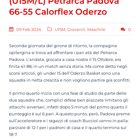
(U15M/L) Petrarca Padova
66-55 Calorflex Oderzo
09 Feb 2024
U15M
,
Giovanili
,
Maschile
0
Seconda giornata del girone di ritorno, la compagine
opitergina si trova ad affrontare i pari età del Petrarca
Padova. L’andata, giocata a casa nostra il 15 Ottobre, era
finita 41-88, in un match senza storia. Ma come detto negli
scorsi articoli, gli under 15 dell’Oderzo Basket sono una
squadra in netta crescita e non vogliono partire già sconfitti.
Il primo quarto inizia con una fase di studio da parte delle
due squadre che, complici difese ben piazzate limitano gli
attacchi avversari, infatti dopo 5 minuti del primo quarto il
punteggio è sul 6 pari. A questo punto, però, Padova preme
sull’acceleratore e i ragazzi di coach Bucciol vanno in palla:
parziale di 12-1 per i padroni di casa e il quarto termina sul
18-7.