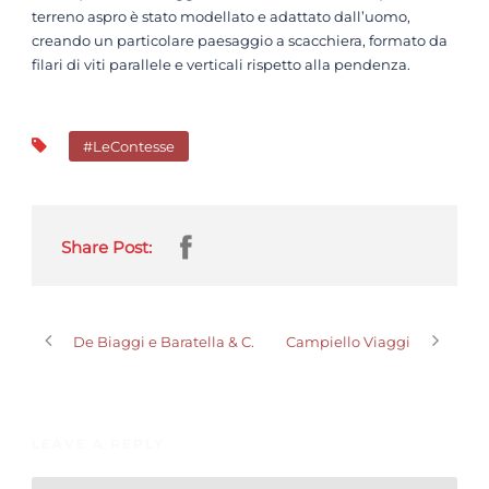
terreno aspro è stato modellato e adattato dall’uomo,
creando un particolare paesaggio a scacchiera, formato da
filari di viti parallele e verticali rispetto alla pendenza.
#LeContesse
Share Post:
De Biaggi e Baratella & C.
Campiello Viaggi
LEAVE A REPLY