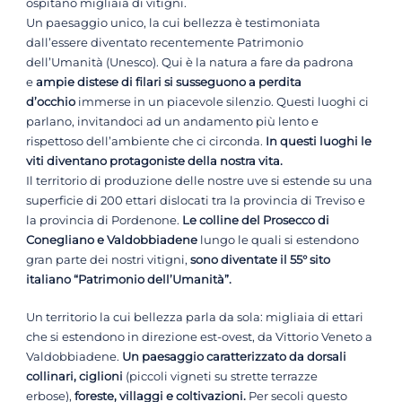
ospitano migliaia di vitigni.
Un paesaggio unico, la cui bellezza è testimoniata
dall’essere diventato recentemente Patrimonio
dell’Umanità (Unesco). Qui è la natura a fare da padrona
e
ampie distese di filari si susseguono a perdita
d’occhio
immerse in un piacevole silenzio. Questi luoghi ci
parlano, invitandoci ad un andamento più lento e
rispettoso dell’ambiente che ci circonda.
In questi luoghi le
viti diventano protagoniste della nostra vita.
Il territorio di produzione delle nostre uve si estende su una
superficie di 200 ettari dislocati tra la provincia di Treviso e
la provincia di Pordenone.
Le colline del Prosecco di
Conegliano e Valdobbiadene
lungo le quali si estendono
gran parte dei nostri vitigni,
sono diventate il 55° sito
italiano “Patrimonio dell’Umanità”.
Un territorio la cui bellezza parla da sola: migliaia di ettari
che si estendono in direzione est-ovest, da Vittorio Veneto a
Valdobbiadene.
Un paesaggio caratterizzato da dorsali
collinari, ciglioni
(piccoli vigneti su strette terrazze
erbose),
foreste, villaggi e coltivazioni.
Per secoli questo