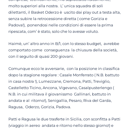
molto superiori alla nostra. L’ unica squadra di soli
dilettanti, il Basket Oderzo è uscito dai play out a testa alta,
senza subire la retrocessione diretta ( come Gorizia e
Padova!), ponendosi nelle condizioni di essere la prima
ripescata, com’ è stato, solo che lo avesse voluto.
Haimè, un’ altro anno in B/1, con lo stesso budget, avrebbe
comportato come conseguenza la chiusura della società,
con il seguito di quasi 200 giovani.
Comunque ecco le avversarie, con la posizione in classifica
dopo la stagione regolare : Casale Monferrato ( N.B. battuto
in casa nostra !), Lumezzane, Cremona, Patti, Treviglio,
Castelletto Ticino, Ancona, Vigevano, Casalpusterlengo (
N.B. in cui militava il giovanissmo Gallinari, battuto in
andata e al ritorno!), Senigallia, Pesaro, Riva del Garda,
Ragusa, Oderzo, Gorizia, Padova.
Patti e Ragusa le due trasferte in Sicilia, con sconfitta a Patti
(viaggio in aereo andata e ritorno nello stesso giorno!) e