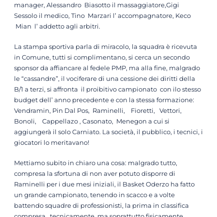
manager, Alessandro Biasotto il massaggiatore,Gigi
Sessolo il medico, Tino Marzari l’ accompagnatore, Keco
Mian l’ addetto agli arbitri.
La stampa sportiva parla di miracolo, la squadra è ricevuta
in Comune, tutti si complimentano, si cerca un secondo
sponsor da affiancare al fedele PMP, ma alla fine, malgrado
le “cassandre”, il vociferare di una cessione dei diritti della
B/1 a terzi, si affronta il proibitivo campionato con ilo stesso
budget dell’ anno precedente e con la stessa formazione:
Vendramin, Pin Dal Pos, Raminelli, Fioretti, Vettori,
Bonoli, Cappellazo , Casonato, Menegon a cui si
aggiungerà il solo Carniato. La società, il pubblico, i tecnici, i
giocatori lo meritavano!
Mettiamo subito in chiaro una cosa: malgrado tutto,
compresa la sfortuna di non aver potuto disporre di
Raminelli per i due mesi iniziali, il Basket Oderzo ha fatto
un grande campionato, tenendo in scacco e a volte
battendo squadre di professionisti, la prima in classifica
compresa, tecnicamente, ma soprattutto fisicamente,