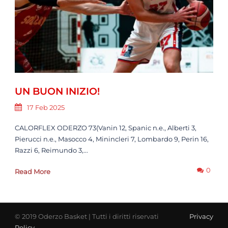
UN BUON INIZIO!
17 Feb 2025
CALORFLEX ODERZO 73(Vanin 12, Spanic n.e., Alberti 3,
Pierucci n.e., Masocco 4, Minincleri 7, Lombardo 9, Perin 16,
Razzi 6, Reimundo 3,...
0
Read More
© 2019 Oderzo Basket | Tutti i diritti riservati
Privacy
Policy