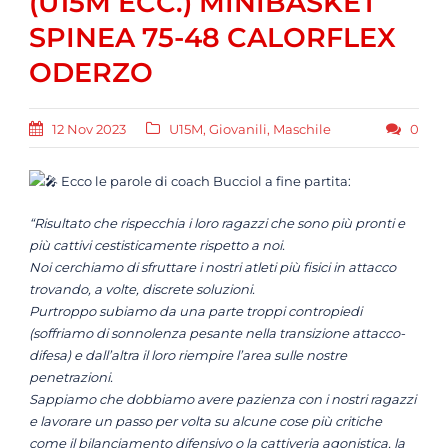
(U15M ECC.) MINIBASKET
SPINEA 75-48 CALORFLEX
ODERZO
12 Nov 2023
U15M
,
Giovanili
,
Maschile
0
Ecco le parole di coach Bucciol a fine partita:
“Risultato che rispecchia i loro ragazzi che sono più pronti e
più cattivi cestisticamente rispetto a noi.
Noi cerchiamo di sfruttare i nostri atleti più fisici in attacco
trovando, a volte, discrete soluzioni.
Purtroppo subiamo da una parte troppi contropiedi
(soffriamo di sonnolenza pesante nella transizione attacco-
difesa) e dall’altra il loro riempire l’area sulle nostre
penetrazioni.
Sappiamo che dobbiamo avere pazienza con i nostri ragazzi
e lavorare un passo per volta su alcune cose più critiche
come il bilanciamento difensivo o la cattiveria agonistica, la