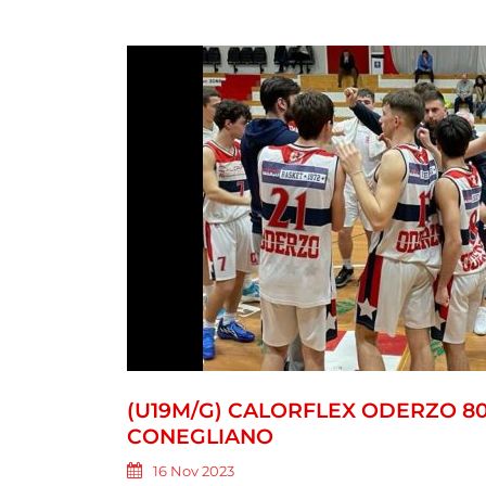
(U19M/G) CALORFLEX ODERZO 80
CONEGLIANO
16 Nov 2023