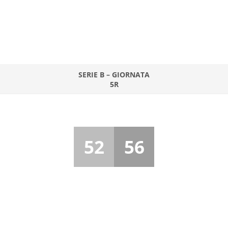
SERIE B – GIORNATA
5R
52
56