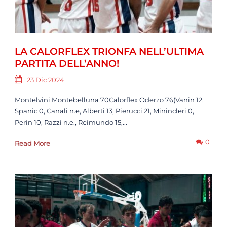
LA CALORFLEX TRIONFA NELL’ULTIMA
PARTITA DELL’ANNO!
23 Dic 2024
Montelvini Montebelluna 70Calorflex Oderzo 76(Vanin 12,
Spanic 0, Canali n.e, Alberti 13, Pierucci 21, Minincleri 0,
Perin 10, Razzi n.e., Reimundo 15,...
0
Read More