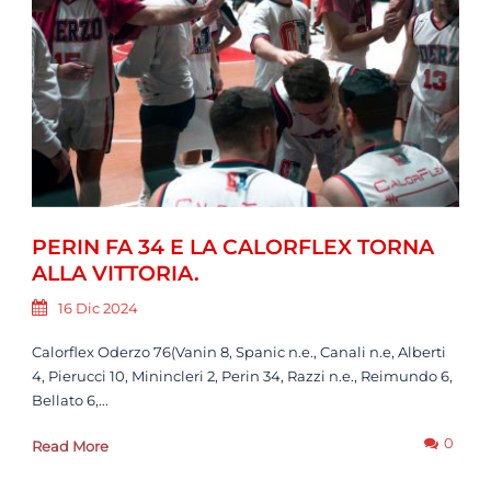
PERIN FA 34 E LA CALORFLEX TORNA
ALLA VITTORIA.
16 Dic 2024
Calorflex Oderzo 76(Vanin 8, Spanic n.e., Canali n.e, Alberti
4, Pierucci 10, Minincleri 2, Perin 34, Razzi n.e., Reimundo 6,
Bellato 6,...
0
Read More