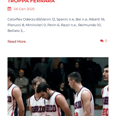
TROPPA FERRARA
06 Gen 2025
Calorflex Oderzo 65(Vanin 12, Spanic n.e, Bei n.e, Alberti 16,
Pierucci 8, Minincleri 0, Perin 6, Razzi n.e., Reimundo 10,
Bellato 3,...
0
Read More