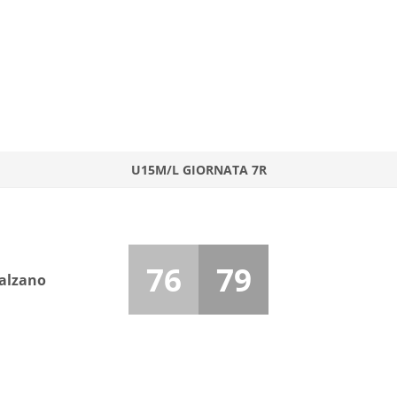
U15M/L GIORNATA 7R
76
79
Salzano