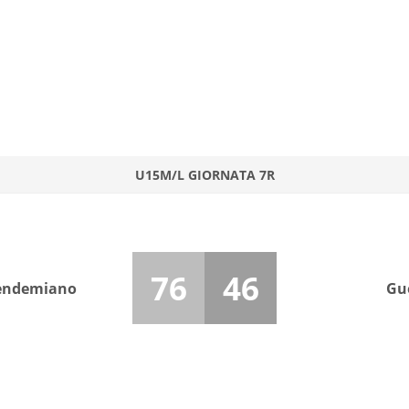
U15M/L GIORNATA 7R
76
46
endemiano
Gu