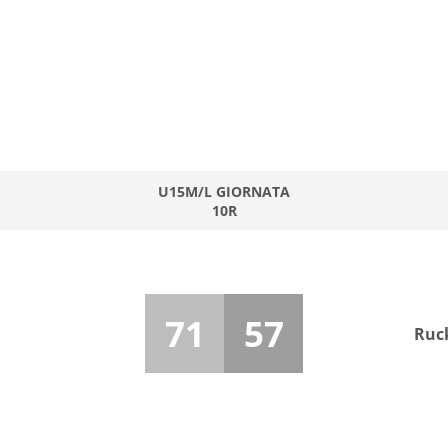
U15M/L GIORNATA
10R
71
57
Ruc